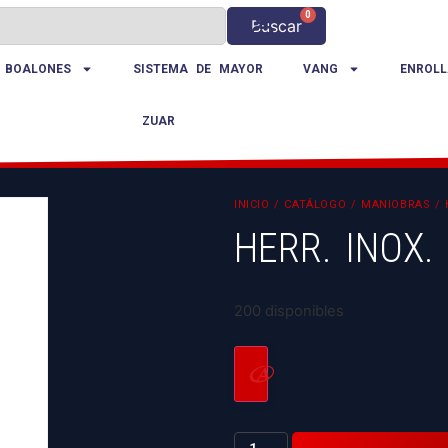
0
Buscar
 BOALONES
SISTEMA DE MAYOR
VANG
ENROLL
ZUAR
INICIO
/
CATÁLOGO
/
MANIOBRAS
/
HERR. INOX. 
200 disponibles