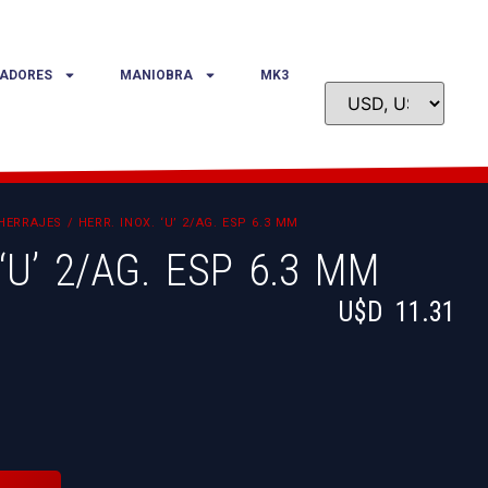
ADORES
MANIOBRA
MK3
HERRAJES
/ HERR. INOX. ‘U’ 2/AG. ESP 6.3 MM
‘U’ 2/AG. ESP 6.3 MM
U$D
11.31