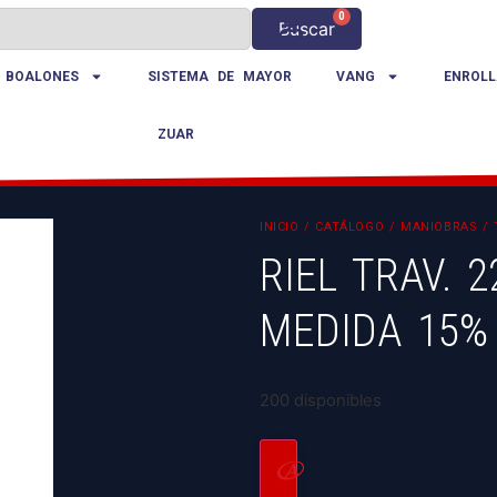
0
Buscar
 BOALONES
SISTEMA DE MAYOR
VANG
ENROLL
ZUAR
INICIO
/
CATÁLOGO
/
MANIOBRAS
/
RIEL TRAV. 
MEDIDA 15%
200 disponibles