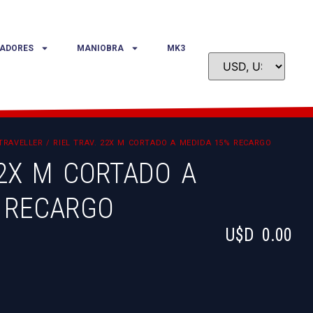
ADORES
MANIOBRA
MK3
TRAVELLER
/ RIEL TRAV. 22X M CORTADO A MEDIDA 15% RECARGO
22X M CORTADO A
 RECARGO
U$D
0.00