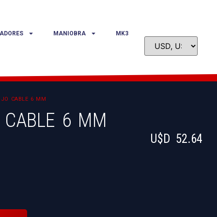
ADORES
MANIOBRA
MK3
OJO CABLE 6 MM
 CABLE 6 MM
U$D
52.64