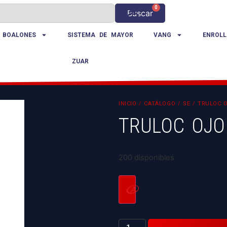
0
Buscar
 BOALONES
SISTEMA DE MAYOR
VANG
ENROLL
ZUAR
INICIO
/
CATÁLOGO
/
SE
/ TRULOC 
TRULOC OJO
200 disponibles