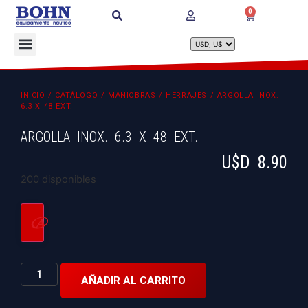
0
INICIO
/
CATÁLOGO
/
MANIOBRAS
/
HERRAJES
/ ARGOLLA INOX.
6.3 X 48 EXT.
ARGOLLA INOX. 6.3 X 48 EXT.
U$D
8.90
200 disponibles
AÑADIR AL CARRITO