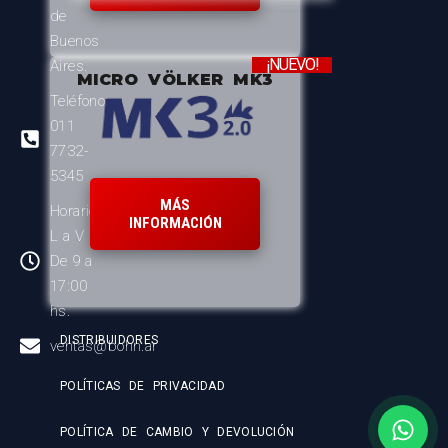
de
Buenos
¡NUEVO!
Aires.
MICRO VÖLKER MK3
Teléfono:
011
7732-
5345
MÁS
Horario:
INFORMACIÓN
L a V
De 9 a
17:00
hs.
DISTRIBUIDORES
ventas@bohn.ar
POLÍTICAS DE PRIVACIDAD
POLÍTICA DE CAMBIO Y DEVOLUCIÓN