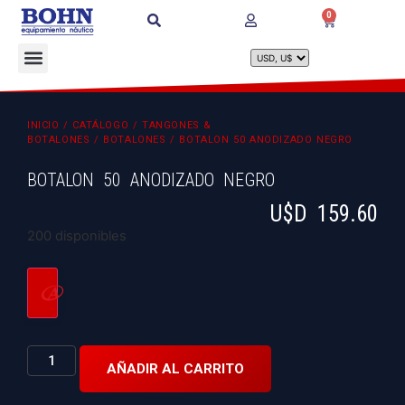
0
INICIO
/
CATÁLOGO
/
TANGONES &
BOTALONES
/
BOTALONES
/ BOTALON 50 ANODIZADO NEGRO
BOTALON 50 ANODIZADO NEGRO
U$D
159.60
200 disponibles
AÑADIR AL CARRITO