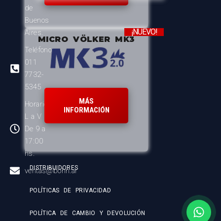
de
Buenos
¡NUEVO!
Aires.
MICRO VÖLKER MK3
Teléfono:
011
7732-
5345
MÁS
Horario:
INFORMACIÓN
L a V
De 9 a
17:00
hs.
DISTRIBUIDORES
ventas@bohn.ar
POLÍTICAS DE PRIVACIDAD
POLÍTICA DE CAMBIO Y DEVOLUCIÓN