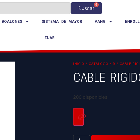
0
Buscar
 BOALONES
SISTEMA DE MAYOR
VANG
ENROLL
ZUAR
INICIO
/
CATÁLOGO
/
R
/ CABLE RIGI
CABLE RIGID
200 disponibles