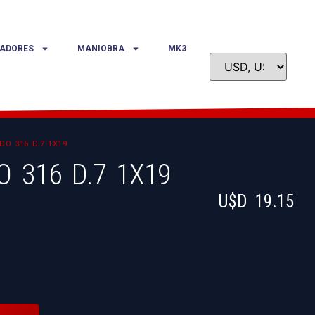
ADORES
MANIOBRA
MK3
DO 316 D.7 1X19
O 316 D.7 1X19
U$D
19.15