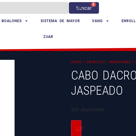
0
Buscar
 BOALONES
SISTEMA DE MAYOR
VANG
ENROLL
ZUAR
INICIO
/
CATÁLOGO
/
MANIOBRAS
/
CABO DACRO
JASPEADO
200 disponibles