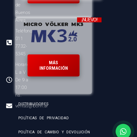
de
Buenos
¡NUEVO!
Aires.
MICRO VÖLKER MK3
Teléfono:
011
7732-
5345
MÁS
Horario:
INFORMACIÓN
L a V
De 9 a
17:00
hs.
DISTRIBUIDORES
ventas@bohn.ar
POLÍTICAS DE PRIVACIDAD
POLÍTICA DE CAMBIO Y DEVOLUCIÓN