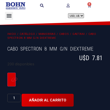
0
INICIO
/
CATÁLOGO
/
MANIOBRAS
/
CABOS
/
GAETANI
/ CABO
SPECTRON 8 MM G/N DIEXTREME
CABO SPECTRON 8 MM G/N DIEXTREME
U$D
7.81
200 disponibles
AÑADIR AL CARRITO