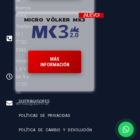
Buenos
¡NUEVO!
Aires.
MICRO VÖLKER MK3
Teléfono:
011
7732-
5345
MÁS
Horario:
INFORMACIÓN
L a V
De 9 a
17:00
hs.
DISTRIBUIDORES
ventas@bohn.ar
POLÍTICAS DE PRIVACIDAD
POLÍTICA DE CAMBIO Y DEVOLUCIÓN