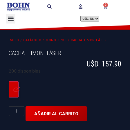
0
INICIO
/
CATÁLOGO
/
MONOTIPOS
/ CACHA TIMON LÁSER
CACHA TIMON LÁSER
U$D
157.90
200 disponibles
AÑADIR AL CARRITO