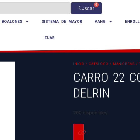
0
Buscar
 BOALONES
SISTEMA DE MAYOR
VANG
ENROLL
ZUAR
INICIO
/
CATÁLOGO
/
MANIOBRAS
/
CARRO 22 CO
DELRIN
200 disponibles