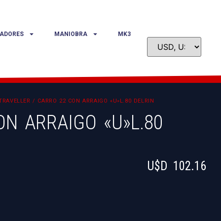
ADORES
MANIOBRA
MK3
TRAVELLER
/ CARRO 22 CON ARRAIGO «U»L.80 DELRIN
N ARRAIGO «U»L.80
U$D
102.16