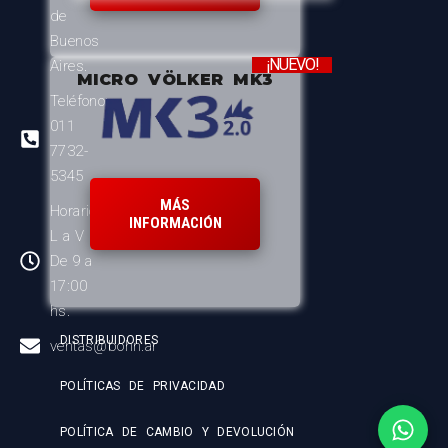
de
Buenos
¡NUEVO!
Aires.
MICRO VÖLKER MK3
Teléfono:
011
7732-
5345
MÁS
Horario:
INFORMACIÓN
L a V
De 9 a
17:00
hs.
DISTRIBUIDORES
ventas@bohn.ar
POLÍTICAS DE PRIVACIDAD
POLÍTICA DE CAMBIO Y DEVOLUCIÓN