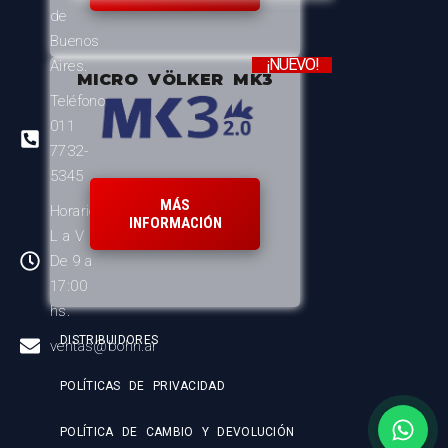
de
Buenos
¡NUEVO!
Aires.
MICRO VÖLKER MK3
Teléfono:
011
7732-
5345
MÁS
Horario:
INFORMACIÓN
L a V
De 9 a
17:00
hs.
DISTRIBUIDORES
ventas@bohn.ar
POLÍTICAS DE PRIVACIDAD
POLÍTICA DE CAMBIO Y DEVOLUCIÓN