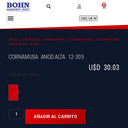
0
INICIO
/
CATÁLOGO
/
MANIOBRAS
/
CORNAMUSAS
/ CORNAMUSA
ANOD.ALTA 12-305
CORNAMUSA ANOD.ALTA 12-305
U$D
30.03
200 disponibles
AÑADIR AL CARRITO