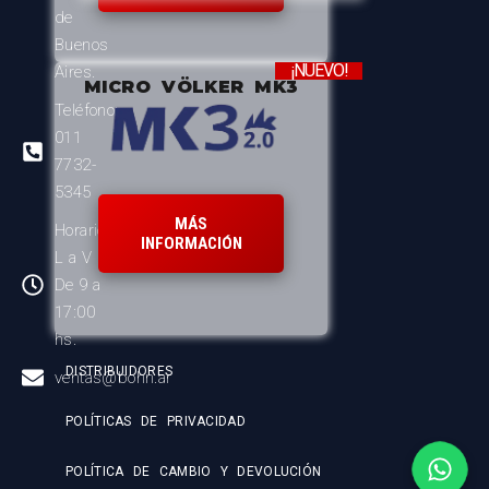
de
Buenos
¡NUEVO!
Aires.
MICRO VÖLKER MK3
Teléfono:
011
7732-
5345
MÁS
Horario:
INFORMACIÓN
L a V
De 9 a
17:00
hs.
DISTRIBUIDORES
ventas@bohn.ar
POLÍTICAS DE PRIVACIDAD
POLÍTICA DE CAMBIO Y DEVOLUCIÓN