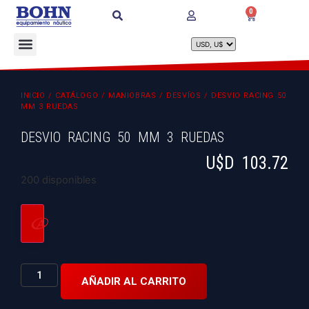
0
INICIO
/
CATÁLOGO
/
MANIOBRAS
/
DESVÍOS
/ DESVIO RACING 50
MM 3 RUEDAS
DESVIO RACING 50 MM 3 RUEDAS
U$D
103.72
200 disponibles
AÑADIR AL CARRITO