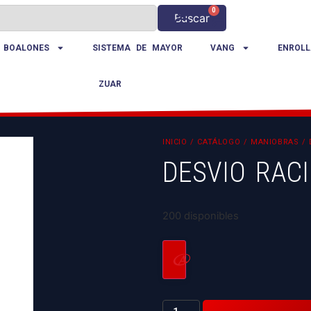
0
Buscar
 BOALONES
SISTEMA DE MAYOR
VANG
ENROLL
ZUAR
INICIO
/
CATÁLOGO
/
MANIOBRAS
/
DESVIO RACI
200 disponibles