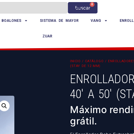
0
Buscar
 BOALONES
SISTEMA DE MAYOR
VANG
ENROLL
ZUAR
INICIO
/
CATÁLOGO
/
ENROLLADORE
(STAY DE 12 MM)
ENROLLADOR
40′ A 50′ (S
Máximo rendi
grátil.