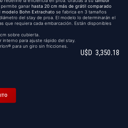
to
redefine la eficiencia en proa. Gracias a su
tambor
 permite ganar
hasta 20 cm más de grátil comparado
El modelo Bohn Extrachato
se fabrica en 3 tamaños
diámetro del stay de proa. El modelo lo determinarán el
las que requiera cada embarcación. Están disponibles
cm sobre cubierta.
 interno para ajuste rápido del stay.
on® para un giro sin fricciones.
U$D
3,350.18
ITO