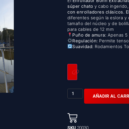
El
Enrollador Bohn Extracha
súper chato
y cabo ingerido,
con enrolladores clásicos. 
diferentes según la eslora y 
tamaño del núcleo y de bolil
para cables de 12 mm
Puño de amura:
Apenas 5 
Regulación:
Permite tensor
Suavidad:
Rodamientos Torl
AÑADIR AL CARR
SKU
20030