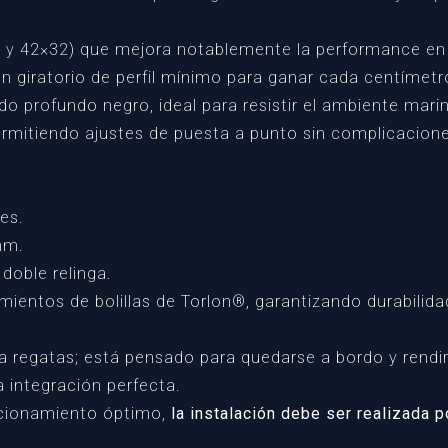
 y 42×32) que mejora notablemente la performance en
 giratorio de perfil mínimo para ganar cada centímetro
o profundo negro, ideal para resistir el ambiente mari
ermitiendo ajustes de puesta a punto sin complicacion
es.
mm.
doble relinga.
entos de bolillas de Torlon®, garantizando durabilid
ra regatas; está pensado para quedarse a bordo y rendir
a integración perfecta.
uncionamiento óptimo,
la instalación debe ser realizada p