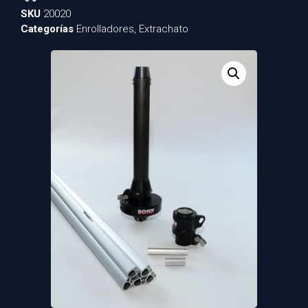
SKU
20020
Categorías
Enrolladores
,
Extrachato