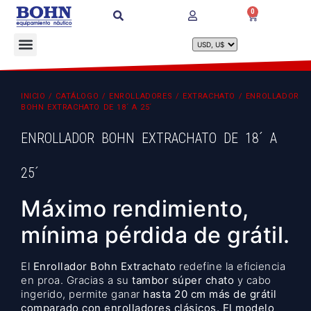
0
INICIO
/
CATÁLOGO
/
ENROLLADORES
/
EXTRACHATO
/ ENROLLADOR
BOHN EXTRACHATO DE 18´ A 25´
ENROLLADOR BOHN EXTRACHATO DE 18´ A
25´
Máximo rendimiento,
mínima pérdida de grátil.
El
Enrollador Bohn Extrachato
redefine la eficiencia
en proa. Gracias a su
tambor súper chato
y cabo
ingerido, permite ganar
hasta 20 cm más de grátil
comparado con enrolladores clásicos. El modelo