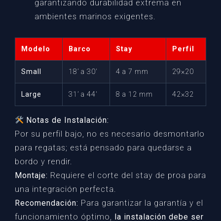
garantizando durabilidad extrema en
ambientes marinos exigentes.
Modelo
Barco
Stay
Perfil
Small
18’ a 30′
4 a 7 mm
29×20
Large
31’ a 44′
8 a 12 mm
42×32
Notas de Instalación:
Por su perfil bajo, no es necesario desmontarlo
para regatas; está pensado para quedarse a
bordo y rendir.
Montaje:
Requiere el corte del stay de proa para
una integración perfecta.
Recomendación:
Para garantizar la garantía y el
funcionamiento óptimo,
la instalación debe ser