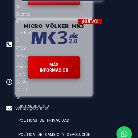
de
Buenos
¡NUEVO!
Aires.
MICRO VÖLKER MK3
Teléfono:
011
7732-
5345
MÁS
Horario:
INFORMACIÓN
L a V
De 9 a
17:00
hs.
DISTRIBUIDORES
ventas@bohn.ar
POLÍTICAS DE PRIVACIDAD
POLÍTICA DE CAMBIO Y DEVOLUCIÓN