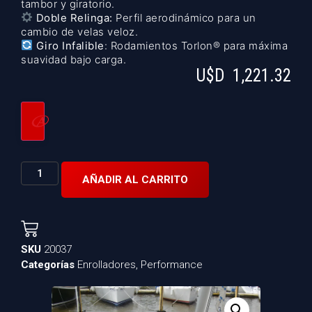
tambor y giratorio.
Doble Relinga:
Perfil aerodinámico para un
cambio de velas veloz.
Giro Infalible
: Rodamientos Torlon® para máxima
suavidad bajo carga.
U$D
1,221.32
AÑADIR AL CARRITO
SKU
20037
Categorías
Enrolladores
,
Performance