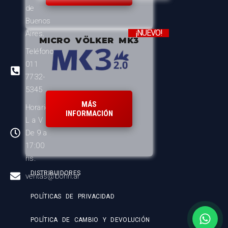
de
Buenos
¡NUEVO!
Aires.
MICRO VÖLKER MK3
Teléfono:
011
7732-
5345
MÁS
Horario:
INFORMACIÓN
L a V
De 9 a
17:00
hs.
DISTRIBUIDORES
ventas@bohn.ar
POLÍTICAS DE PRIVACIDAD
POLÍTICA DE CAMBIO Y DEVOLUCIÓN