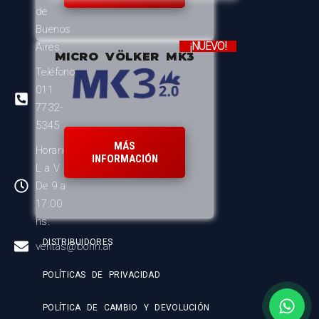
de
Buenos
¡NUEVO!
Aires.
MICRO VÖLKER MK3
Teléfono:
011
7732-
5345
MÁS
Horario:
INFORMACIÓN
L a V
De 9 a
17:00
hs.
DISTRIBUIDORES
ventas@bohn.ar
POLÍTICAS DE PRIVACIDAD
POLÍTICA DE CAMBIO Y DEVOLUCIÓN