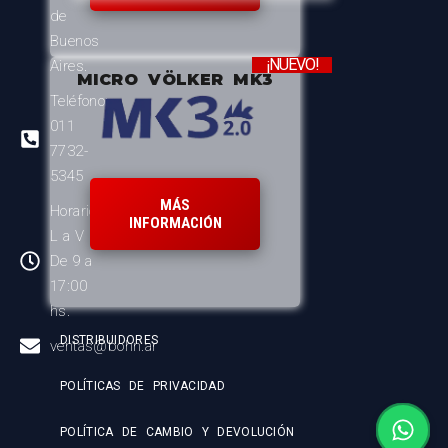
de
Buenos
¡NUEVO!
Aires.
MICRO VÖLKER MK3
Teléfono:
011
7732-
5345
MÁS
Horario:
INFORMACIÓN
L a V
De 9 a
17:00
hs.
DISTRIBUIDORES
ventas@bohn.ar
POLÍTICAS DE PRIVACIDAD
POLÍTICA DE CAMBIO Y DEVOLUCIÓN