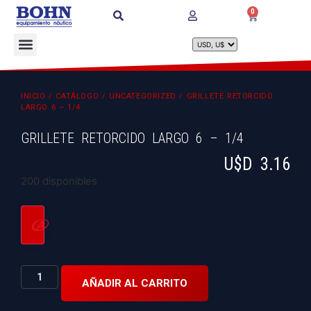
0
INICIO
/
CATÁLOGO
/
UNCATEGORIZED
/ GRILLETE RETORCIDO
LARGO 6 – 1/4
GRILLETE RETORCIDO LARGO 6 – 1/4
U$D
3.16
200 disponibles
AÑADIR AL CARRITO