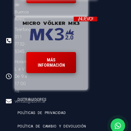
de
Buenos
¡NUEVO!
Aires.
MICRO VÖLKER MK3
Teléfono:
011
7732-
5345
MÁS
Horario:
INFORMACIÓN
L a V
De 9 a
17:00
hs.
DISTRIBUIDORES
ventas@bohn.ar
POLÍTICAS DE PRIVACIDAD
POLÍTICA DE CAMBIO Y DEVOLUCIÓN