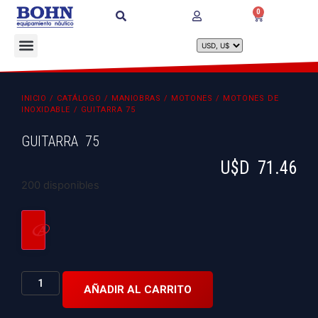
0
INICIO
/
CATÁLOGO
/
MANIOBRAS
/
MOTONES
/
MOTONES DE
INOXIDABLE
/ GUITARRA 75
GUITARRA 75
U$D
71.46
200 disponibles
AÑADIR AL CARRITO