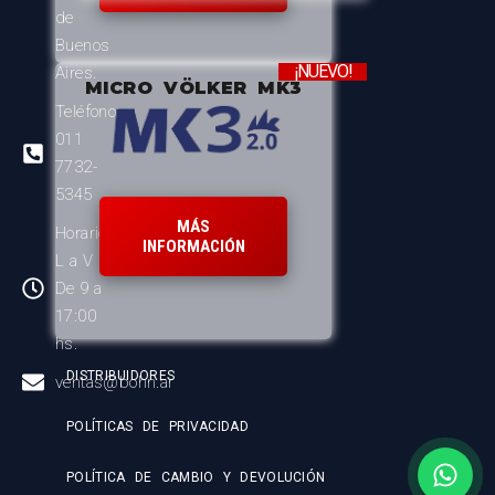
de
Buenos
¡NUEVO!
Aires.
MICRO VÖLKER MK3
Teléfono:
011
7732-
5345
MÁS
Horario:
INFORMACIÓN
L a V
De 9 a
17:00
hs.
DISTRIBUIDORES
ventas@bohn.ar
POLÍTICAS DE PRIVACIDAD
POLÍTICA DE CAMBIO Y DEVOLUCIÓN