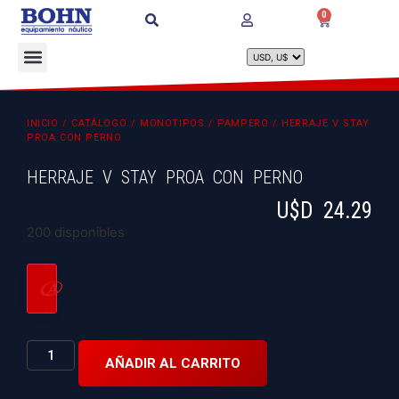
0
INICIO
/
CATÁLOGO
/
MONOTIPOS
/
PAMPERO
/ HERRAJE V STAY
PROA CON PERNO
HERRAJE V STAY PROA CON PERNO
U$D
24.29
200 disponibles
AÑADIR AL CARRITO