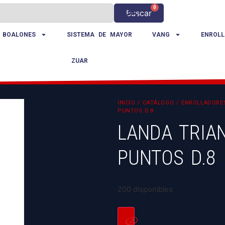
0
Buscar
 BOALONES
SISTEMA DE MAYOR
VANG
ENROLL
ZUAR
INICIO
/
CATÁLOGO
/
ENROLLADORE
PUNTOS D.8
LANDA TRIAN
PUNTOS D.8
200 disponibles