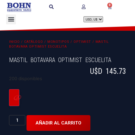
0
INICIO
/
CATÁLOGO
/
MONOTIPOS
/
OPTIMIST
/ MASTIL
BOTAVARA OPTIMIST ESCUELITA
MASTIL BOTAVARA OPTIMIST ESCUELITA
U$D
145.73
200 disponibles
AÑADIR AL CARRITO