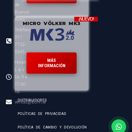
de
Buenos
¡NUEVO!
Aires.
MICRO VÖLKER MK3
Teléfono:
011
7732-
5345
MÁS
Horario:
INFORMACIÓN
L a V
De 9 a
17:00
hs.
DISTRIBUIDORES
ventas@bohn.ar
POLÍTICAS DE PRIVACIDAD
POLÍTICA DE CAMBIO Y DEVOLUCIÓN