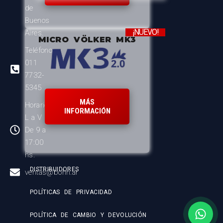
de
Buenos
¡NUEVO!
Aires.
MICRO VÖLKER MK3
Teléfono:
011
7732-
5345
MÁS
Horario:
INFORMACIÓN
L a V
De 9 a
17:00
hs.
DISTRIBUIDORES
ventas@bohn.ar
POLÍTICAS DE PRIVACIDAD
POLÍTICA DE CAMBIO Y DEVOLUCIÓN