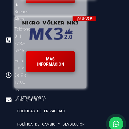
de
Buenos
¡NUEVO!
Aires.
MICRO VÖLKER MK3
Teléfono:
011
7732-
5345
MÁS
Horario:
INFORMACIÓN
L a V
De 9 a
17:00
hs.
DISTRIBUIDORES
ventas@bohn.ar
POLÍTICAS DE PRIVACIDAD
POLÍTICA DE CAMBIO Y DEVOLUCIÓN