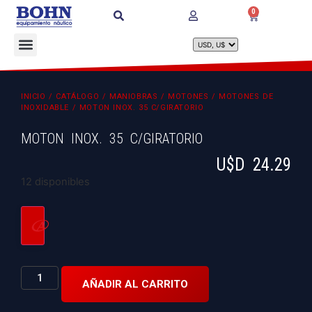
0
INICIO
/
CATÁLOGO
/
MANIOBRAS
/
MOTONES
/
MOTONES DE
INOXIDABLE
/ MOTON INOX. 35 C/GIRATORIO
MOTON INOX. 35 C/GIRATORIO
U$D
24.29
12 disponibles
AÑADIR AL CARRITO