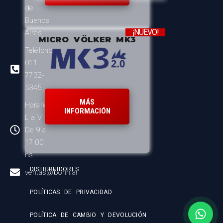
de
Buenos
¡NUEVO!
Aires.
MICRO VÖLKER MK3
Teléfono:
011
7732-
5345
MÁS
Horario:
INFORMACIÓN
L a V
De 9 a
17:00
hs.
DISTRIBUIDORES
ventas@bohn.ar
POLÍTICAS DE PRIVACIDAD
POLÍTICA DE CAMBIO Y DEVOLUCIÓN