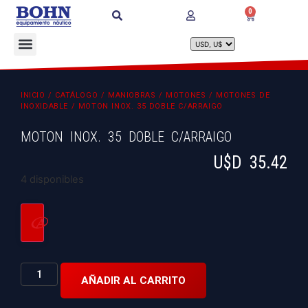
0
INICIO
/
CATÁLOGO
/
MANIOBRAS
/
MOTONES
/
MOTONES DE
INOXIDABLE
/ MOTON INOX. 35 DOBLE C/ARRAIGO
MOTON INOX. 35 DOBLE C/ARRAIGO
U$D
35.42
4 disponibles
AÑADIR AL CARRITO