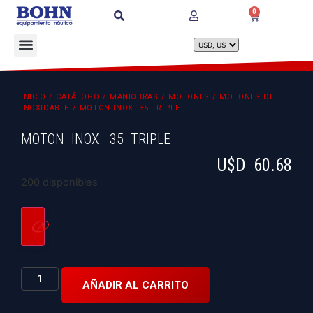
0
INICIO
/
CATÁLOGO
/
MANIOBRAS
/
MOTONES
/
MOTONES DE
INOXIDABLE
/ MOTON INOX. 35 TRIPLE
MOTON INOX. 35 TRIPLE
U$D
60.68
200 disponibles
AÑADIR AL CARRITO