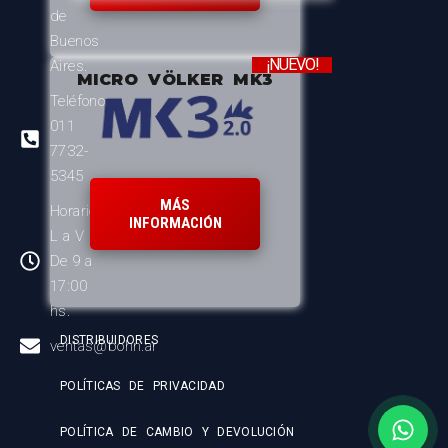
de
Buenos
¡NUEVO!
Aires.
MICRO VÖLKER MK3
Teléfono:
011
7732-
5345
MÁS
Horario:
INFORMACIÓN
L a V
De 9 a
17:00
hs.
DISTRIBUIDORES
ventas@bohn.ar
POLÍTICAS DE PRIVACIDAD
POLÍTICA DE CAMBIO Y DEVOLUCIÓN