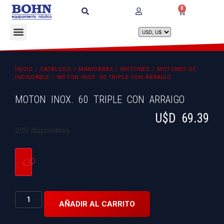
0
INICIO
/
CATÁLOGO
/
MANIOBRAS
/
MOTONES
/
MOTONES DE
INOXIDABLE
/ MOTON INOX. 60 TRIPLE CON ARRAIGO
MOTON INOX. 60 TRIPLE CON ARRAIGO
U$D
69.39
200 disponibles
AÑADIR AL CARRITO