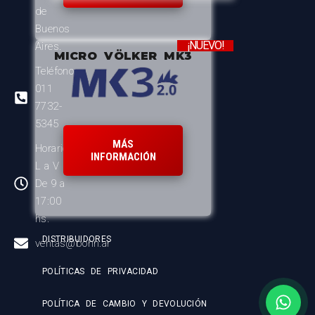
de
Buenos
¡NUEVO!
Aires.
MICRO VÖLKER MK3
Teléfono:
011
7732-
5345
MÁS
Horario:
INFORMACIÓN
L a V
De 9 a
17:00
hs.
DISTRIBUIDORES
ventas@bohn.ar
POLÍTICAS DE PRIVACIDAD
POLÍTICA DE CAMBIO Y DEVOLUCIÓN