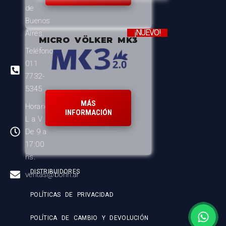
de
Buenos
¡NUEVO!
Aires.
MICRO VÖLKER MK3
Teléfono:
011
7732-
5345
MÁS
Horario:
INFORMACIÓN
L a V
De 9 a
17:00
hs.
DISTRIBUIDORES
ventas@bohn.ar
POLÍTICAS DE PRIVACIDAD
POLÍTICA DE CAMBIO Y DEVOLUCIÓN