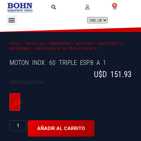
0
INICIO
/
CATÁLOGO
/
MANIOBRAS
/
MOTONES
/
MOTONES DE
INOXIDABLE
/ MOTON INOX. 60 TRIPLE ESP.8 A 1
MOTON INOX. 60 TRIPLE ESP.8 A 1
U$D
151.93
200 disponibles
AÑADIR AL CARRITO