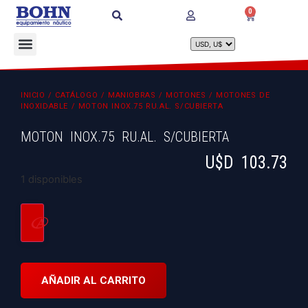
0
INICIO
/
CATÁLOGO
/
MANIOBRAS
/
MOTONES
/
MOTONES DE
INOXIDABLE
/ MOTON INOX.75 RU.AL. S/CUBIERTA
MOTON INOX.75 RU.AL. S/CUBIERTA
U$D
103.73
1 disponibles
AÑADIR AL CARRITO