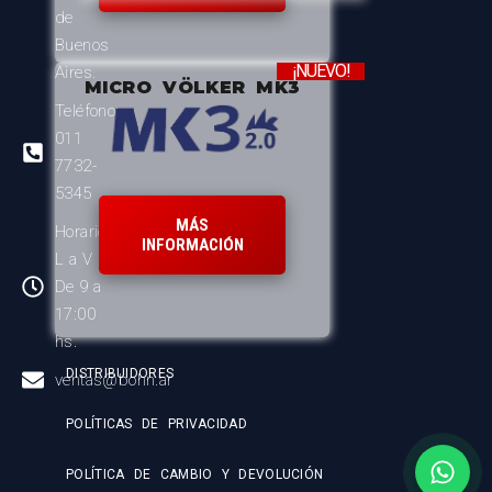
de
Buenos
¡NUEVO!
Aires.
MICRO VÖLKER MK3
Teléfono:
011
7732-
5345
MÁS
Horario:
INFORMACIÓN
L a V
De 9 a
17:00
hs.
DISTRIBUIDORES
ventas@bohn.ar
POLÍTICAS DE PRIVACIDAD
POLÍTICA DE CAMBIO Y DEVOLUCIÓN