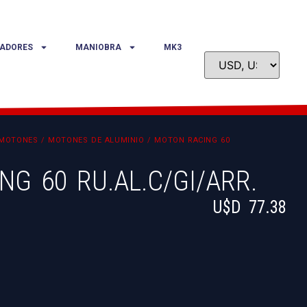
ADORES
MANIOBRA
MK3
MOTONES
/
MOTONES DE ALUMINIO
/ MOTON RACING 60
G 60 RU.AL.C/GI/ARR.
U$D
77.38