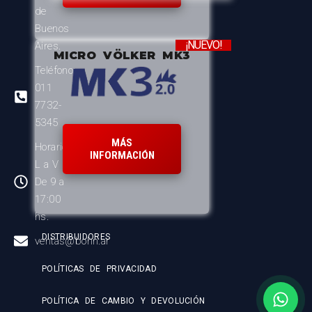
de
Buenos
¡NUEVO!
Aires.
MICRO VÖLKER MK3
Teléfono:
011
7732-
5345
MÁS
Horario:
INFORMACIÓN
L a V
De 9 a
17:00
hs.
DISTRIBUIDORES
ventas@bohn.ar
POLÍTICAS DE PRIVACIDAD
POLÍTICA DE CAMBIO Y DEVOLUCIÓN