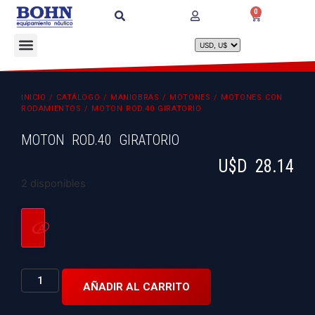
0
INICIO
/
CATÁLOGO
/
MANIOBRAS
/
MOTONES
/
MOTONES CON
RODAMIENTOS
/ MOTON ROD.40 GIRATORIO
MOTON ROD.40 GIRATORIO
U$D
28.14
2 disponibles
AÑADIR AL CARRITO