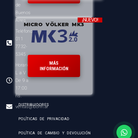
de
Buenos
¡NUEVO!
Aires.
MICRO VÖLKER MK3
Teléfono:
011
7732-
5345
MÁS
Horario:
INFORMACIÓN
L a V
De 9 a
17:00
hs.
DISTRIBUIDORES
ventas@bohn.ar
POLÍTICAS DE PRIVACIDAD
POLÍTICA DE CAMBIO Y DEVOLUCIÓN