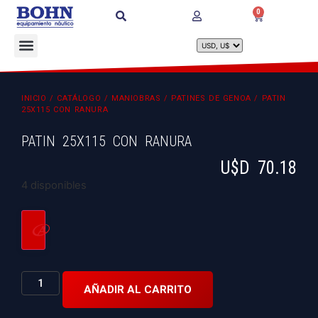
0
INICIO
/
CATÁLOGO
/
MANIOBRAS
/
PATINES DE GENOA
/ PATIN
25X115 CON RANURA
PATIN 25X115 CON RANURA
U$D
70.18
4 disponibles
AÑADIR AL CARRITO