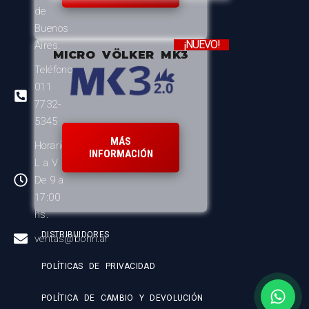
de
Buenos
¡NUEVO!
Aires.
MICRO VÖLKER MK3
Teléfono:
011
7732-
5345
MÁS
Horario:
INFORMACIÓN
L a V
De 9 a
17:00
hs.
DISTRIBUIDORES
ventas@bohn.ar
POLÍTICAS DE PRIVACIDAD
POLÍTICA DE CAMBIO Y DEVOLUCIÓN