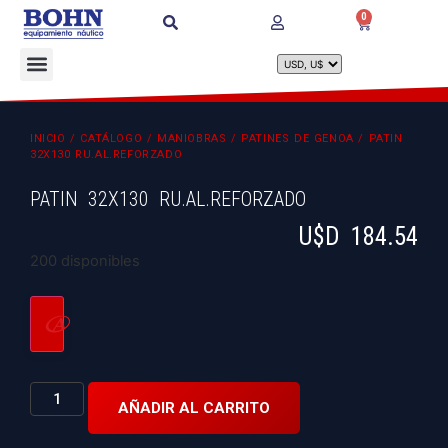
0
INICIO
/
CATÁLOGO
/
MANIOBRAS
/
PATINES DE GENOA
/ PATIN
32X130 RU.AL.REFORZADO
PATIN 32X130 RU.AL.REFORZADO
U$D
184.54
200 disponibles
AÑADIR AL CARRITO