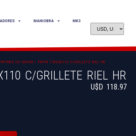
ADORES
MANIOBRA
MK3
PATINES DE GENOA
/ PATÍN T32X6X110 C/GRILLETE RIEL HR
X110 C/GRILLETE RIEL HR
U$D
118.97