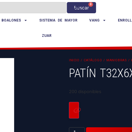
0
Buscar
 BOALONES
SISTEMA DE MAYOR
VANG
ENROLL
ZUAR
INICIO
/
CATÁLOGO
/
MANIOBRAS
/
PATÍN T32X6
200 disponibles