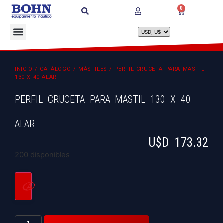
0
INICIO
/
CATÁLOGO
/
MÁSTILES
/ PERFIL CRUCETA PARA MASTIL
130 X 40 ALAR
PERFIL CRUCETA PARA MASTIL 130 X 40
ALAR
U$D
173.32
200 disponibles