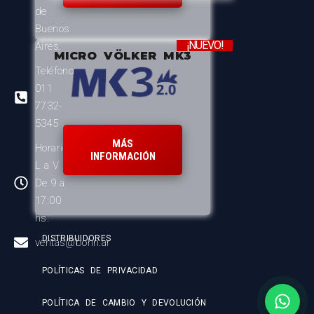
de
Buenos
¡NUEVO!
Aires.
MICRO VÖLKER MK3
Teléfono:
011
7732-
5345
MÁS
Horario:
INFORMACIÓN
L a V
De 9 a
17:00
hs.
DISTRIBUIDORES
ventas@bohn.ar
POLÍTICAS DE PRIVACIDAD
POLÍTICA DE CAMBIO Y DEVOLUCIÓN