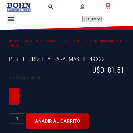
0
INICIO
/
CATÁLOGO
/
MÁSTILES
/ PERFIL CRUCETA PARA MASTIL
49X22
PERFIL CRUCETA PARA MASTIL 49X22
U$D
81.51
200 disponibles
AÑADIR AL CARRITO