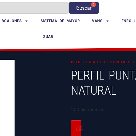
0
Buscar
 BOALONES
SISTEMA DE MAYOR
VANG
ENROLL
ZUAR
INICIO
/
CATÁLOGO
/
MONOTIPOS
/ 
PERFIL PUN
NATURAL
200 disponibles