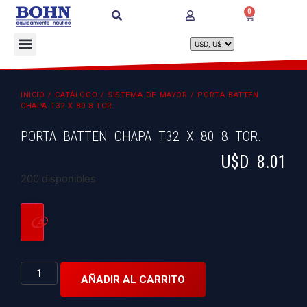
0
INICIO
/
CATÁLOGO
/
SISTEMA DE MAYOR
/ PORTA BATTEN
CHAPA T32 X 80 8 TOR.
PORTA BATTEN CHAPA T32 X 80 8 TOR.
U$D
8.01
200 disponibles
AÑADIR AL CARRITO