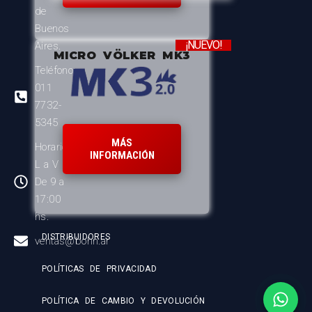
de
Buenos
¡NUEVO!
Aires.
MICRO VÖLKER MK3
Teléfono:
011
7732-
5345
MÁS
Horario:
INFORMACIÓN
L a V
De 9 a
17:00
hs.
DISTRIBUIDORES
ventas@bohn.ar
POLÍTICAS DE PRIVACIDAD
POLÍTICA DE CAMBIO Y DEVOLUCIÓN