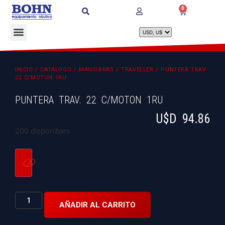
0
INICIO
/
CATÁLOGO
/
MANIOBRAS
/
TRAVELLER
/ PUNTERA TRAV.
22 C/MOTON 1RU
PUNTERA TRAV. 22 C/MOTON 1RU
U$D
94.86
200 disponibles
AÑADIR AL CARRITO