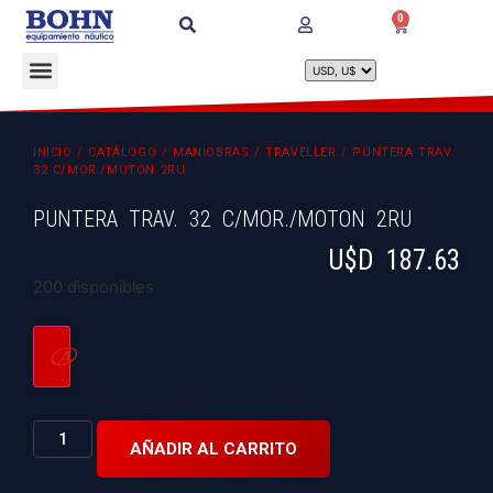
0
INICIO
/
CATÁLOGO
/
MANIOBRAS
/
TRAVELLER
/ PUNTERA TRAV.
32 C/MOR./MOTON 2RU
PUNTERA TRAV. 32 C/MOR./MOTON 2RU
U$D
187.63
200 disponibles
AÑADIR AL CARRITO