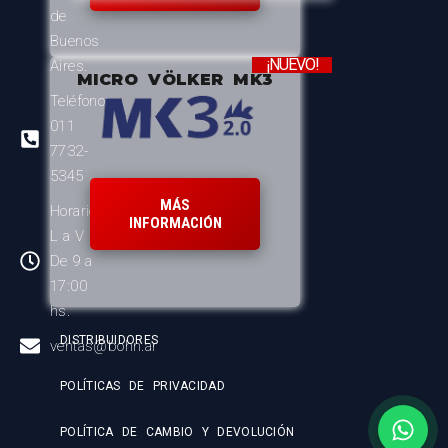
de
Buenos
¡NUEVO!
Aires.
MICRO VÖLKER MK3
Teléfono:
011
7732-
5345
MÁS
Horario:
INFORMACIÓN
L a V
De 9 a
17:00
hs.
DISTRIBUIDORES
ventas@bohn.ar
POLÍTICAS DE PRIVACIDAD
POLÍTICA DE CAMBIO Y DEVOLUCIÓN