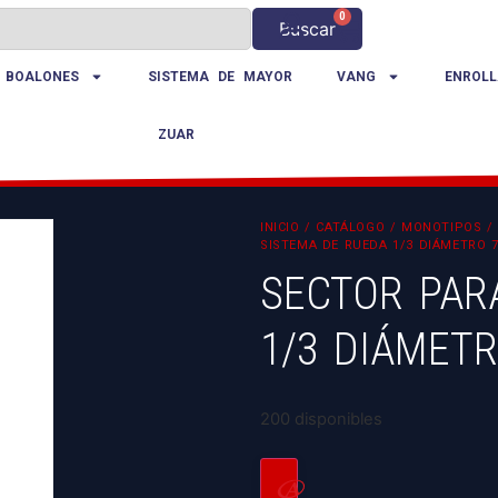
0
Buscar
 BOALONES
SISTEMA DE MAYOR
VANG
ENROLL
ZUAR
INICIO
/
CATÁLOGO
/
MONOTIPOS
SISTEMA DE RUEDA 1/3 DIÁMETRO 
SECTOR PAR
1/3 DIÁMET
200 disponibles