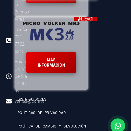
de
Buenos
¡NUEVO!
Aires.
MICRO VÖLKER MK3
Teléfono:
011
7732-
5345
MÁS
Horario:
INFORMACIÓN
L a V
De 9 a
17:00
hs.
DISTRIBUIDORES
ventas@bohn.ar
POLÍTICAS DE PRIVACIDAD
POLÍTICA DE CAMBIO Y DEVOLUCIÓN