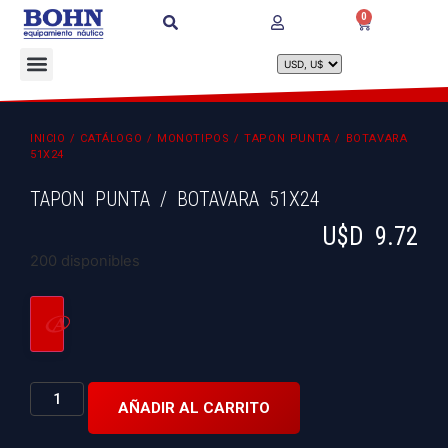
0
INICIO
/
CATÁLOGO
/
MONOTIPOS
/ TAPON PUNTA / BOTAVARA
51X24
TAPON PUNTA / BOTAVARA 51X24
U$D
9.72
200 disponibles
AÑADIR AL CARRITO