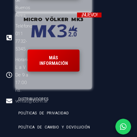
Buenos
¡NUEVO!
Aires.
MICRO VÖLKER MK3
Teléfono:
011
7732-
5345
MÁS
Horario:
INFORMACIÓN
L a V
De 9 a
17:00
hs.
DISTRIBUIDORES
ventas@bohn.ar
POLÍTICAS DE PRIVACIDAD
POLÍTICA DE CAMBIO Y DEVOLUCIÓN