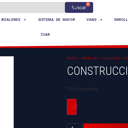
0
Buscar
 BOALONES
SISTEMA DE MAYOR
VANG
ENROLL
ZUAR
INICIO
/
CATÁLOGO
/
MÁSTILES
/ CO
CONSTRUCCI
200 disponibles